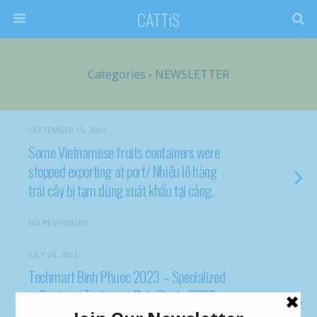
CATTiS
Categories ›
NEWSLETTER
SEPTEMBER 15, 2023
Some Vietnamese fruits containers were
stopped exporting at port/ Nhiều lô hàng
trái cây bị tạm dừng xuất khẩu tại cảng.
NO RESPONSES
JULY 26, 2023
Techmart Binh Phuoc 2023 – Specialized
in Cashew/ Techmart Bình Phước 2023 –
Chuyên ngành Điều