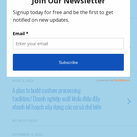
NO RESPONSES
MAY 24, 2023
COFFEE CONSUMPTION ESCALATING IN
CHINA/ NHU CẦU TIÊU THỤ CÀ PHÊ TĂNG
MẠNH Ở TRUNG QUỐC
NO RESPONSES
APRIL 6, 2023
A plan to build cashew processing
facilities/ Doanh nghiệp xuất khẩu điều đẩy
nhanh kế hoạch xây dựng các cơ sở chế biến
NO RESPONSES
DECEMBER 2, 2022